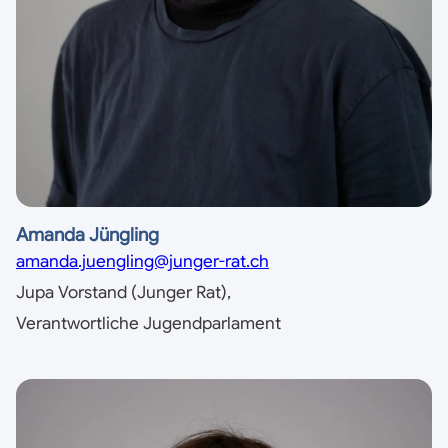
Amanda Jüngling
amanda.juengling@junger-rat.ch
Jupa Vorstand (Junger Rat),
Verantwortliche Jugendparlament